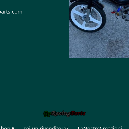
parts.com
Shop
sei un rivenditore?
LeNostreCreazioni