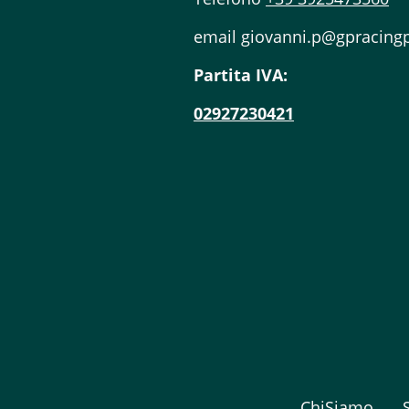
email giovanni.p@gpracing
Partita IVA:
02927230421
ChiSiamo