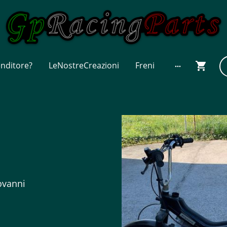
enditore?
LeNostreCreazioni
Freni
ovanni