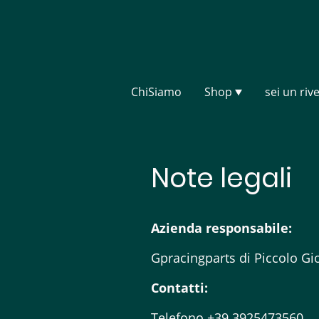
ChiSiamo
Shop
sei un riv
Note legali
Azienda responsabile:
Gpracingparts di Piccolo Gi
Contatti:
Telefono
+39 3925473560